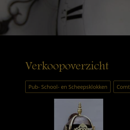
Verkoopoverzicht
Pub- School- en Scheepsklokken
Comto