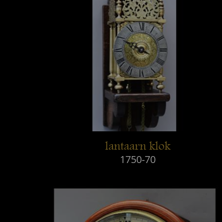
lantaarn klok
1750-70